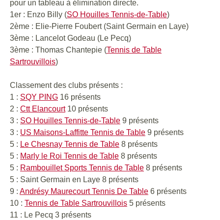
pour un tableau à élimination directe.
1er : Enzo Billy (
SO Houilles Tennis-de-Table
)
2ème : Elie-Pierre Foubert (Saint Germain en Laye)
3ème : Lancelot Godeau (Le Pecq)
3ème : Thomas Chantepie (
Tennis de Table
Sartrouvillois
)
Classement des clubs présents :
1 :
SQY PING
16 présents
2 :
Ctt Elancourt
10 présents
3 :
SO Houilles Tennis-de-Table
9 présents
3 :
US Maisons-Laffitte Tennis de Table
9 présents
5 :
Le Chesnay Tennis de Table
8 présents
5 :
Marly le Roi Tennis de Table
8 présents
5 :
Rambouillet Sports Tennis de Table
8 présents
5 : Saint Germain en Laye 8 présents
9 :
Andrésy Maurecourt Tennis De Table
6 présents
10 :
Tennis de Table Sartrouvillois
5 présents
11 : Le Pecq 3 présents