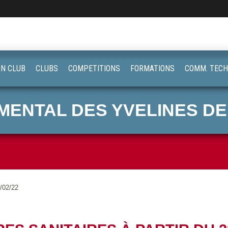
ON CLUB
CLUBS
COMPETITIONS
FORMATIONS
COMM. TECH
ENTAL DES YVELINES DE
8/02/22