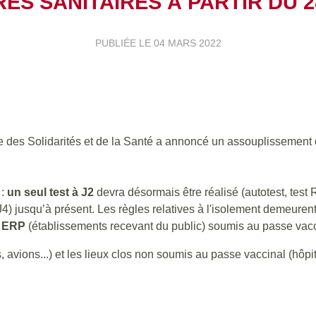
ES SANITAIRES À PARTIR DU 28
PUBLIÉE LE
04 MARS 2022
ère des Solidarités et de la Santé a annoncé un assouplissement 
 :
un seul test à J2
devra désormais être réalisé (autotest, test
t J4) jusqu’à présent. Les règles relatives à l'isolement demeure
s ERP
(établissements recevant du public) soumis au passe vacc
, avions...) et les lieux clos non soumis au passe vaccinal (hôpi