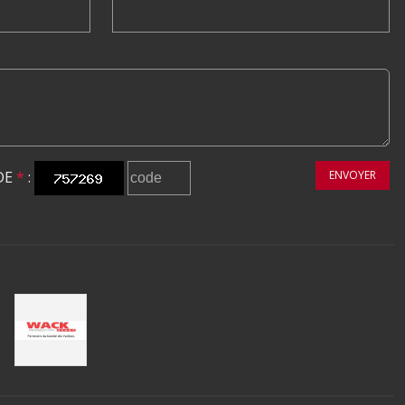
DE
*
:
ENVOYER